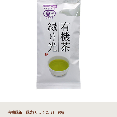
有機緑茶 緑光(りょくこう) 90g