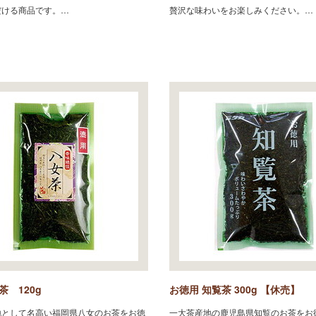
だける商品です。…
贅沢な味わいをお楽しみください。…
茶 120g
お徳用 知覧茶 300g 【休売】
地として名高い福岡県八女のお茶をお徳
一大茶産地の鹿児島県知覧のお茶をお