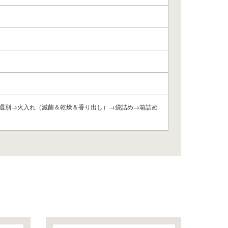
選別→火入れ（滅菌＆乾燥＆香り出し）→袋詰め→箱詰め