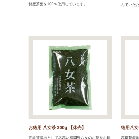
覧産茶葉を100％使用しています。…
んでいた
お徳用 八女茶 300g 【休売】
徳用八女
高級茶産地として名高い福岡県八女のお茶をお徳
高級茶産