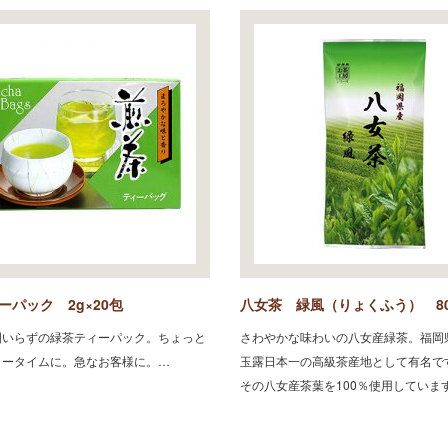
ーパック 2g×20包
八女茶 緑風（りょくふう） 80
間いらずの緑茶ティーパック。ちょっと
さわやかな味わいの八女産緑茶。福岡
ィータイムに。急なお客様に。…
玉露日本一の高級茶産地として有名で
その八女産茶葉を100％使用していま