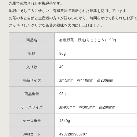
九州で栽培された有機緑茶です。
地球にそして人に優しい、有機農法で栽培された茶葉を使用しています。
お茶の木と自然と生産者の方々が語らいながら、時間をかけて作られたお茶
スッキリしたクリアな茶葉の風味を大切に仕上げました。
商品名
有機緑茶 緑光(りょくこう) 90g
規格
90g
入り数
40
商品サイズ
縦15mm 横110mm 高230mm
商品重量
98g
ケースサイズ
縦400mm 横305mm 高200mm
ケース重量
4840g
JANコード
4907283906707