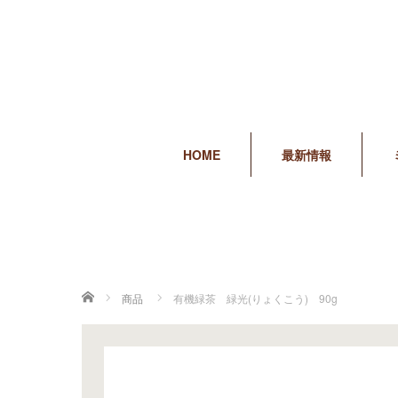
HOME
最新情報
ホーム
商品
有機緑茶 緑光(りょくこう) 90g