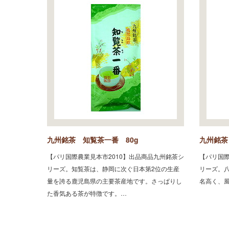
九州銘茶 知覧茶一番 80g
九州銘茶
【パリ国際農業見本市2010】出品商品九州銘茶シ
【パリ国際
リーズ。知覧茶は、静岡に次ぐ日本第2位の生産
リーズ。
量を誇る鹿児島県の主要茶産地です。さっぱりし
名高く、
た香気ある茶が特徴です。…