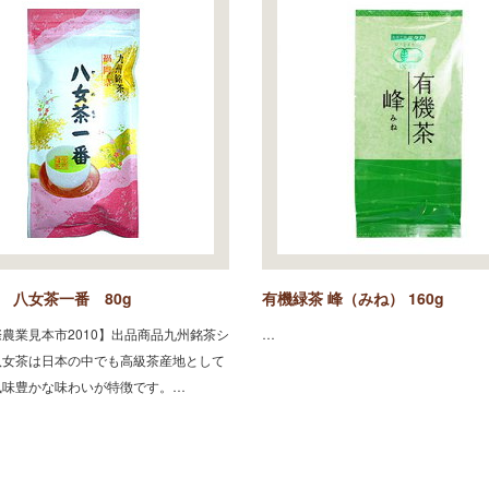
 八女茶一番 80g
有機緑茶 峰（みね） 160g
農業見本市2010】出品商品九州銘茶シ
…
八女茶は日本の中でも高級茶産地として
風味豊かな味わいが特徴です。…