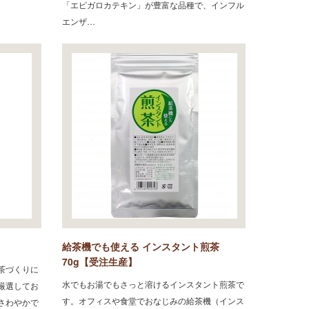
「エピガロカテキン」が豊富な品種で、インフル
エンザ…
給茶機でも使える インスタント煎茶
70g【受注生産】
茶づくりに
水でもお湯でもさっと溶けるインスタント煎茶で
厳選してお
す。オフィスや食堂でおなじみの給茶機（インス
さわやかで