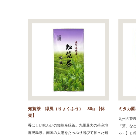
知覧茶 緑風（りょくふう） 80g 【休
ミタカ園
売】
九州の茶
香ばしい味わいの知覧産緑茶。九州最大の茶産地
「芽」な
鹿児島県。南国の太陽をたっぷり浴びて育った知
ゃ）】と