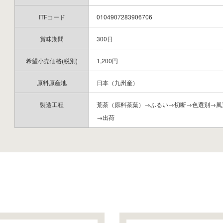
ITFコード
0104907283906706
賞味期間
300日
希望小売価格(税別)
1,200円
原料原産地
日本（九州産）
製造工程
荒茶（原料茶葉）→ふるい→切断→色選別→風
→出荷